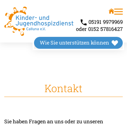
Unser Angebot
Über uns
Kinderhospiz
Wir stellen uns vor
05191 9979969
oder 0152 57816427
Kindertrauerbegleitung
Unsere Räumlichkeiten
Wie Sie unterstützen können
Familienbegleitung
Unser Wirkungskreis
Kontakt
Sie haben Fragen an uns oder zu unseren