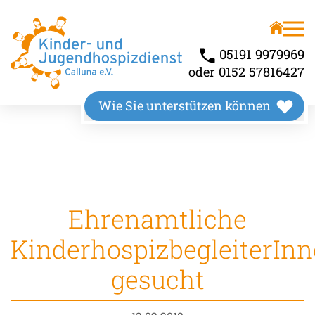
Unser Angebot
Über uns
Kinderhospiz
Wir stellen uns vor
05191 9979969
oder 0152 57816427
Kindertrauerbegleitung
Unsere Räumlichkeiten
Wie Sie unterstützen können
Familienbegleitung
Unser Wirkungskreis
Ehrenamtliche
KinderhospizbegleiterIn
gesucht