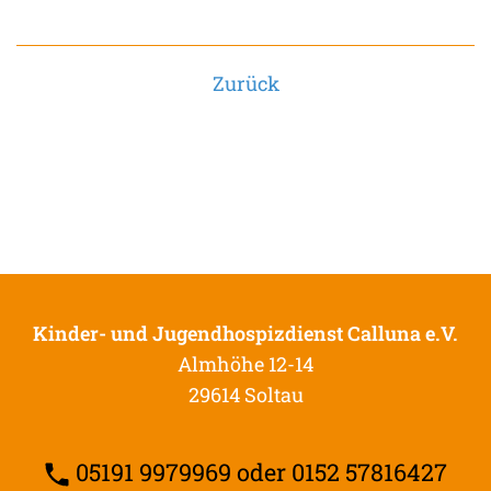
Zurück
Kinder- und Jugendhospizdienst Calluna e.V.
Almhöhe 12-14
29614 Soltau
05191 9979969 oder 0152 57816427