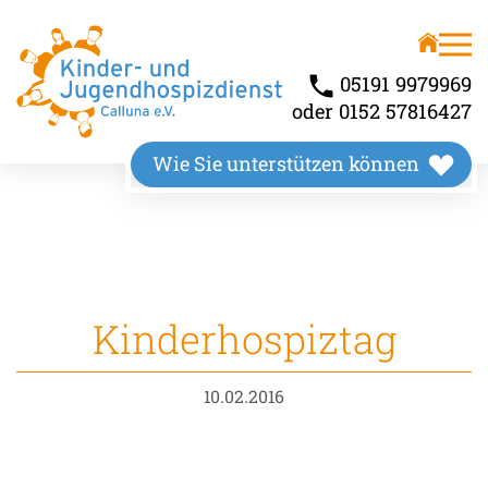
Unser Angebot
Über uns
Kinderhospiz
Wir stellen uns vor
05191 9979969
oder 0152 57816427
Kindertrauerbegleitung
Unsere Räumlichkeiten
Wie Sie unterstützen können
Familienbegleitung
Unser Wirkungskreis
Kinderhospiztag
10.02.2016