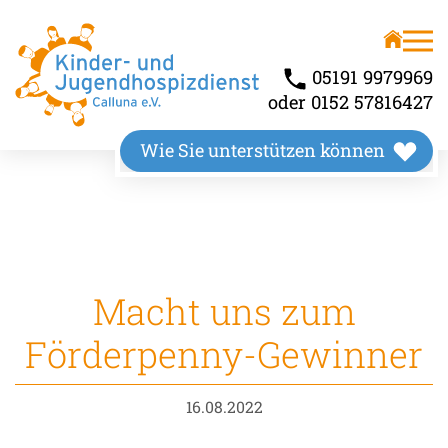
Unser Angebot
Über uns
Kinderhospiz
Wir stellen uns vor
05191 9979969
oder 0152 57816427
Kindertrauerbegleitung
Unsere Räumlichkeiten
Wie Sie unterstützen können
Familienbegleitung
Unser Wirkungskreis
Macht uns zum
Förderpenny-Gewinner
16.08.2022