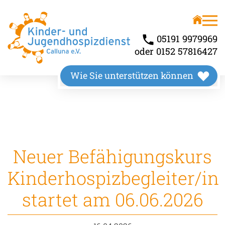
Unser Angebot
Über uns
Kinderhospiz
Wir stellen uns vor
05191 9979969
oder 0152 57816427
Kindertrauerbegleitung
Unsere Räumlichkeiten
Wie Sie unterstützen können
Familienbegleitung
Unser Wirkungskreis
Neuer Befähigungskurs
Kinderhospizbegleiter/in
startet am 06.06.2026