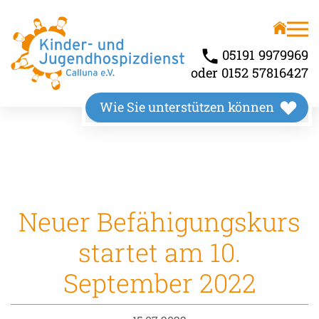
Unser Angebot
Über uns
Kinderhospiz
Wir stellen uns vor
05191 9979969
oder 0152 57816427
Kindertrauerbegleitung
Unsere Räumlichkeiten
Wie Sie unterstützen können
Familienbegleitung
Unser Wirkungskreis
Neuer Befähigungskurs
startet am 10.
September 2022