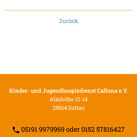
Zurück
Kinder- und Jugendhospizdienst Calluna e.V.
Almhöhe 12-14
29614 Soltau
05191 9979969 oder 0152 57816427