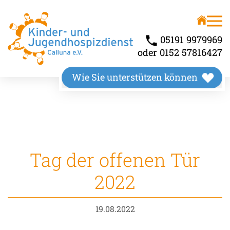
Unser Angebot
Über uns
Kinderhospiz
Wir stellen uns vor
05191 9979969
oder 0152 57816427
Kindertrauerbegleitung
Unsere Räumlichkeiten
Wie Sie unterstützen können
Familienbegleitung
Unser Wirkungskreis
Tag der offenen Tür
2022
19.08.2022