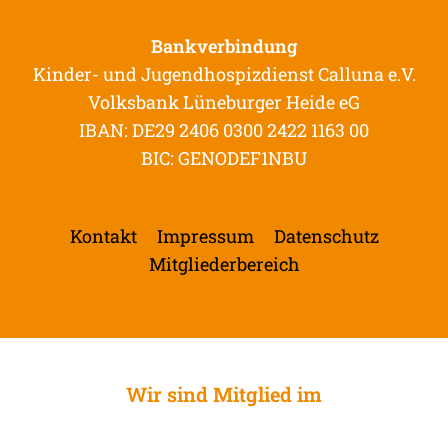
Bankverbindung
Kinder- und Jugendhospizdienst Calluna e.V.
Volksbank Lüneburger Heide eG
IBAN: DE29 2406 0300 2422 1163 00
BIC: GENODEF1NBU
Kontakt
Impressum
Datenschutz
Mitgliederbereich
Wir sind Mitglied im