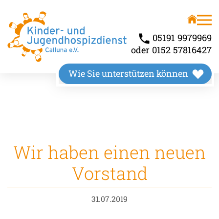
Unser Angebot
Über uns
Kinderhospiz
Wir stellen uns vor
05191 9979969
oder 0152 57816427
Kindertrauerbegleitung
Unsere Räumlichkeiten
Wie Sie unterstützen können
Familienbegleitung
Unser Wirkungskreis
Wir haben einen neuen
Vorstand
31.07.2019