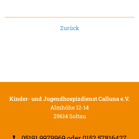
Zurück
Kinder- und Jugendhospizdienst Calluna e.V.
Almhöhe 12-14
29614 Soltau
05191 9979969 oder 0152 57816427