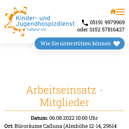
Unser Angebot
Über uns
Kinderhospiz
Wir stellen uns vor
05191 9979969
oder 0152 57816427
Kindertrauerbegleitung
Unsere Räumlichkeiten
Wie Sie unterstützen können
Familienbegleitung
Unser Wirkungskreis
Arbeitseinsatz -
Mitglieder
Datum:
06.08.2022 10:00 Uhr
Ort:
Büroräume Calluna (Almhöhe 12-14, 29614